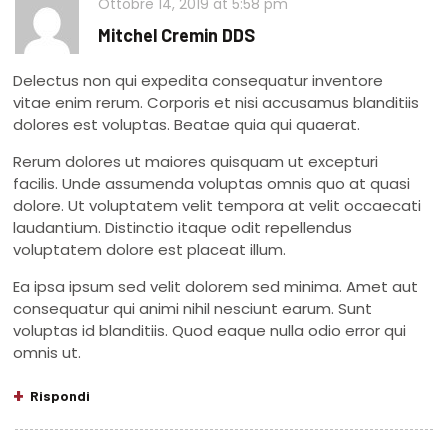
Ottobre 14, 2019
at
5:58 pm
Mitchel Cremin DDS
Delectus non qui expedita consequatur inventore
vitae enim rerum. Corporis et nisi accusamus blanditiis
dolores est voluptas. Beatae quia qui quaerat.
Rerum dolores ut maiores quisquam ut excepturi
facilis. Unde assumenda voluptas omnis quo at quasi
dolore. Ut voluptatem velit tempora at velit occaecati
laudantium. Distinctio itaque odit repellendus
voluptatem dolore est placeat illum.
Ea ipsa ipsum sed velit dolorem sed minima. Amet aut
consequatur qui animi nihil nesciunt earum. Sunt
voluptas id blanditiis. Quod eaque nulla odio error qui
omnis ut.
Rispondi