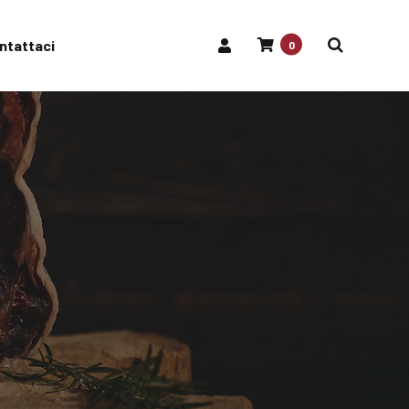
ntattaci
0