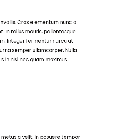
convallis. Cras elementum nunc a
t. In tellus mauris, pellentesque
tum. Integer fermentum arcu at
t urna semper ullamcorper. Nulla
mus in nisl nec quam maximus
o metus a velit. In posuere tempor