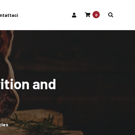
ntattaci
0
ition and
cles