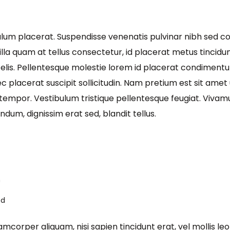
ibulum placerat. Suspendisse venenatis pulvinar nibh sed 
gilla quam at tellus consectetur, id placerat metus tincidun
 felis. Pellentesque molestie lorem id placerat condimen
 placerat suscipit sollicitudin. Nam pretium est sit ame
 tempor. Vestibulum tristique pellentesque feugiat. Viva
dum, dignissim erat sed, blandit tellus.
n
ed
amcorper aliquam, nisi sapien tincidunt erat, vel mollis le