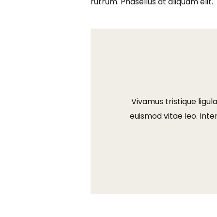
rutrum. Phasellus at aliquam elit.
Vivamus tristique ligu
euismod vitae leo. Int