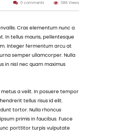
0 comments
386 Views
convallis. Cras elementum nunc a
t. In tellus mauris, pellentesque
tum. Integer fermentum arcu at
t urna semper ullamcorper. Nulla
mus in nisl nec quam maximus
o metus a velit. In posuere tempor
drerit tellus risus id elit.
dunt tortor. Nulla rhoncus
 ipsum primis in faucibus. Fusce
nunc porttitor turpis vulputate