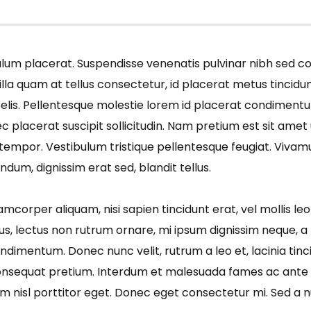
ibulum placerat. Suspendisse venenatis pulvinar nibh sed 
gilla quam at tellus consectetur, id placerat metus tincidun
 felis. Pellentesque molestie lorem id placerat condimen
 placerat suscipit sollicitudin. Nam pretium est sit ame
 tempor. Vestibulum tristique pellentesque feugiat. Viva
dum, dignissim erat sed, blandit tellus.
amcorper aliquam, nisi sapien tincidunt erat, vel mollis le
s, lectus non rutrum ornare, mi ipsum dignissim neque, a hen
dimentum. Donec nunc velit, rutrum a leo et, lacinia tinci
 mi consequat pretium. Interdum et malesuada fames ac ante
uam nisl porttitor eget. Donec eget consectetur mi. Sed a 