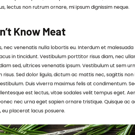
tus, lectus non rutrum ornare, mi ipsum dignissim neque.
dn’t Know Meat
s, nec venenatis nulla lobortis eu. Interdum et malesuada
acus in tincidunt. Vestibulum porttitor risus diam, nec ul
 diam sed, ultrices venenatis ipsum. Vestibulum ut sem ur
 risus. Sed dolor ligula, dictum ac mattis nec, sagittis non
lit vestibulum. Duis viverra maximus felis at condimentum. 
t pellentesque est lectus, vitae sodales velit tempus eget
onec nec urna eget sapien ornare tristique. Quisque ac 
, eu placerat lacus posuere.